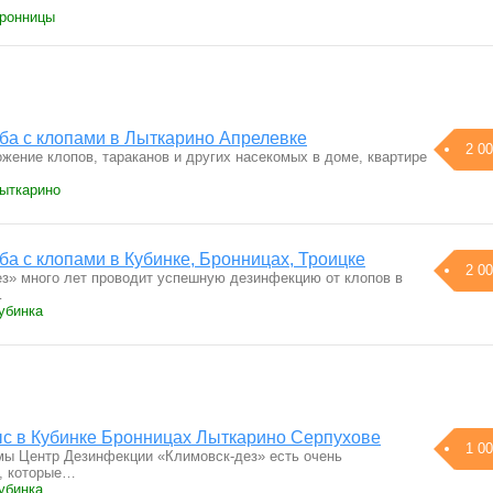
Бронницы
а с клопами в Лыткарино Апрелевке
2 00
жение клопов, тараканов и других насекомых в доме, квартире
Лыткарино
а с клопами в Кубинке, Бронницах, Троицке
2 00
з» много лет проводит успешную дезинфекцию от клопов в
…
убинка
ыс в Кубинке Бронницах Лыткарино Серпухове
1 00
ы Центр Дезинфекции «Климовск-дез» есть очень
, которые…
убинка