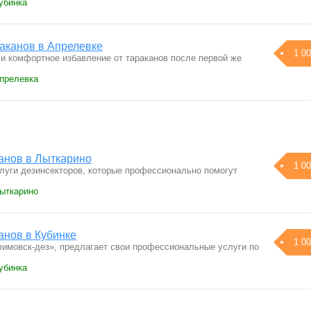
убинка
раканов в Апрелевке
1 00
 и комфортное избавление от тараканов после первой же
Апрелевка
анов в Лыткарино
1 00
уги дезинсекторов, которые профессионально помогут
Лыткарино
анов в Кубинке
1 00
имовск-дез», предлагает свои профессиональные услуги по
…
убинка