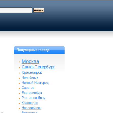
Популярные города
Москва
Санкт-Петербург
Красноярск
Челябинск
Нижний Новгород
Саратов
Екатеринбург
Ростов-на-Дону
Краснодар
Новосибирск
пыт…
Волгоград