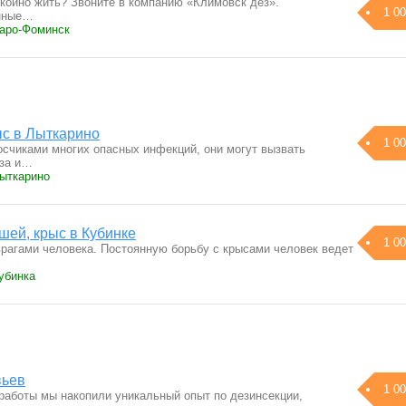
койно жить? Звоните в компанию «Климовск дез».
1 00
нные…
Наро-Фоминск
ыс в Лыткарино
1 00
счиками многих опасных инфекций, они могут вызвать
за и…
Лыткарино
шей, крыс в Кубинке
1 00
рагами человека. Постоянную борьбу с крысами человек ведет
убинка
вьев
1 00
работы мы накопили уникальный опыт по дезинсекции,