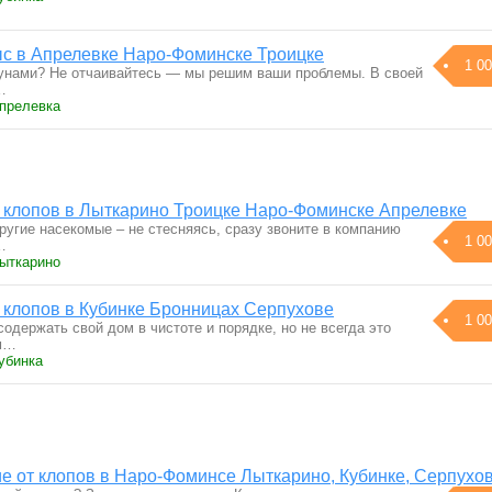
ыс в Апрелевке Наро-Фоминске Троицке
1 00
зунами? Не отчаивайтесь — мы решим ваши проблемы. В своей
…
Апрелевка
 клопов в Лыткарино Троицке Наро-Фоминске Апрелевке
угие насекомые – не стесняясь, сразу звоните в компанию
1 00
…
Лыткарино
 клопов в Кубинке Бронницах Серпухове
1 00
одержать свой дом в чистоте и порядке, но не всегда это
ым…
убинка
е от клопов в Наро-Фоминсе Лыткарино, Кубинке, Серпухо