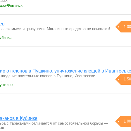
жению…
Наро-Фоминск
ев
1 00
 насекомыми и грызунами! Магазинные средства не помогают!
убинка
ир от клопов в Пушкино, уничтожение клещей в Ивантеевк
ыведение постельных клопов в Пушкино, Ивантеевке.
1 50
…
Пушкино
аканов в Кубинке
1 00
ба с тараканами отличается от самостоятельной борьбы —
тью…