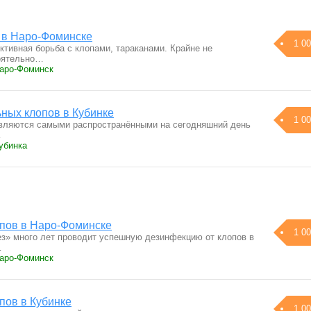
 в Наро-Фоминске
1 00
тивная борьба с клопами, тараканами. Крайне не
оятельно…
Наро-Фоминск
ных клопов в Кубинке
1 00
вляются самыми распространёнными на сегодняшний день
…
убинка
опов в Наро-Фоминске
1 00
з» много лет проводит успешную дезинфекцию от клопов в
…
Наро-Фоминск
пов в Кубинке
1 00