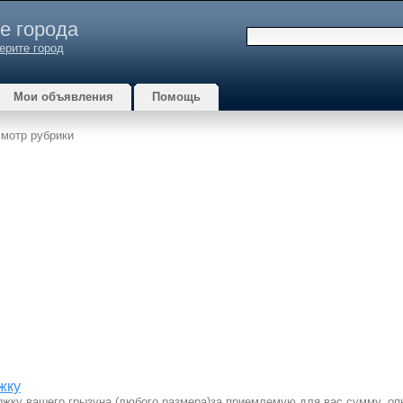
е города
ерите город
Мои объявления
Помощь
мотр рубрики
жку
ержку вашего грызуна (любого размера)за приемлемую для вас сумму, о