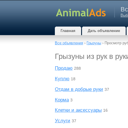
Вс
Выб
Главная
Дать объявление
Все объявления
›
Грызуны
› Просмотр ру
Грызуны из рук в рук
Продаю
288
Куплю
18
Отдам в добрые руки
37
Корма
3
Клетки и аксессуары
16
Услуги
37