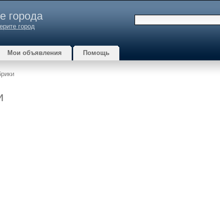
е города
ерите город
Мои объявления
Помощь
брики
и