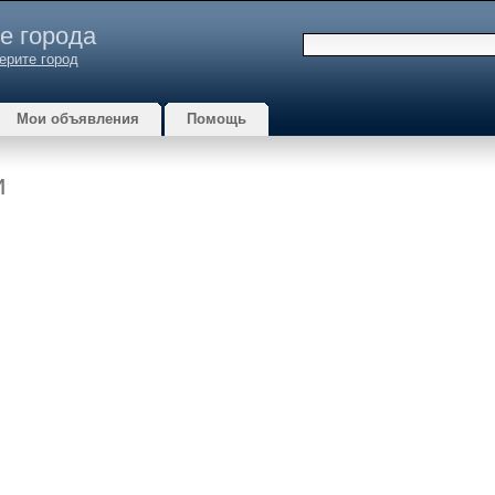
е города
ерите город
Мои объявления
Помощь
и