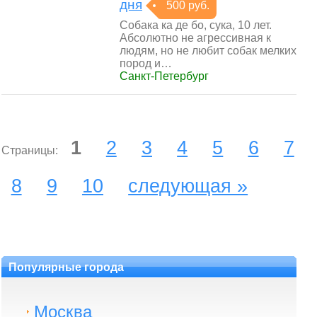
дня
500 руб.
Собака ка де бо, сука, 10 лет.
Абсолютно не агрессивная к
людям, но не любит собак мелких
пород и…
Санкт-Петербург
1
2
3
4
5
6
7
Страницы:
8
9
10
следующая »
Популярные города
Москва