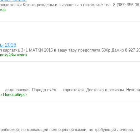
овые кошки Котята рождены и выращены в питомнике тел. 8.{987}.956.0
ков
ты 2016
п карпатка 3+1 МАТКИ 2015 в вашу тару предоплата 500р Дамир 8 927 20
овокуйбышевск
— дадановская. Порода пчёл — карпатская. Доставка в регионы. Никол
 › Новосибирск
проблемой, не мешающей полноценной жизни, не требующей лечения.