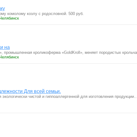
ку
му комолому козлу с родословной. 500 руб.
 Челябинск
и на
 промышленная кроликоферма «GoldKroll», меняет породистых крольча
 Челябинск
лежности Для всей семьи.
я экологически чистой и гиппоаллергенной для изготовления продукции