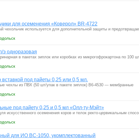
чики для осеменения «Коверол» ВR-4722
й чехольчик используется для дополнительной защиты и предотвращае
Подольск
п/э одноразовая
ринарная в пакетах зиплок или коробках из микрогофрокартона по 100 ш
Подольск
вставкой под пайеты 0,25 или 0,5 мл.
е чехлы из ПВХ (50 шт/упак в пакете зиплок) В6-4530 — мембранные
Подольск
ные под пайету 0,25 и 0,5 мл «Олл-ту-Мэйт»
ля искусственного осеменения коров и телок ректо-цервикальным спос
Подольск
ный для ИО BС-1050, укомплектованный