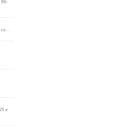
 B6-
т со…
25 и