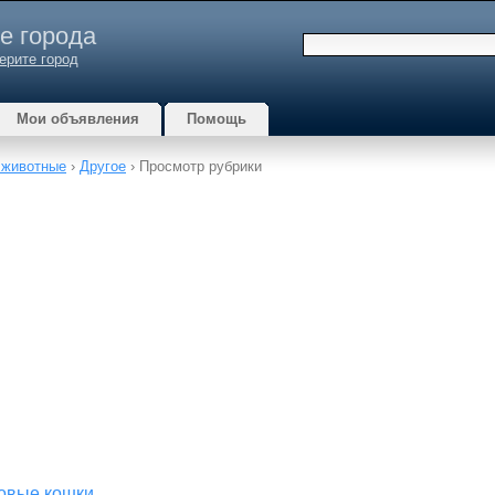
е города
ерите город
Мои объявления
Помощь
 животные
›
Другое
› Просмотр рубрики
овые кошки