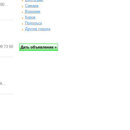
6.80…
Самара
Воронеж
Киров
Подольск
Другие города
9 73 60
ай…