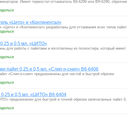
менаторов. Имеет термостат-оттаиватель B6-6290 или BR-6290, обрезчик
Подольск
тель «Цито» и «Континентал»
и «Цито» и «Континентал» разработаны для оттаивания всех типов пайе
Подольск
0,25 и 0,5 мл. «ЦИТО»
ны для работы с пайетами и изготовлены из полиэстера, который имеет
Подольск
и пайет 0,25 и 0,5 мл. «Слип-н-снип» В6-6406
айет «Слип-н-снип» предназначены для чистой и быстрой обрезки
Подольск
 0,25 и 0,5 мл. «ЦИТО» В6-6404
ИТО» предназначен для быстрой и точной обрезки запечатанных пайет 0,
Подольск