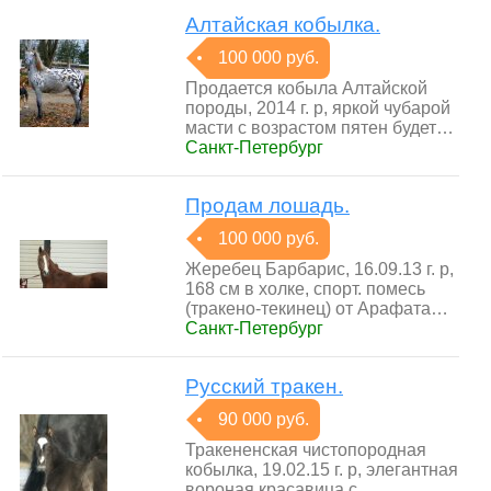
Алтайская кобылка.
100 000 руб.
Продается кобыла Алтайской
породы, 2014 г. р, яркой чубарой
масти с возрастом пятен будет…
Санкт-Петербург
Продам лошадь.
100 000 руб.
Жеребец Барбарис, 16.09.13 г. р,
168 см в холке, спорт. помесь
(тракено-текинец) от Арафата…
Санкт-Петербург
Русский тракен.
90 000 руб.
Тракененская чистопородная
кобылка, 19.02.15 г. р, элегантная
вороная красавица с