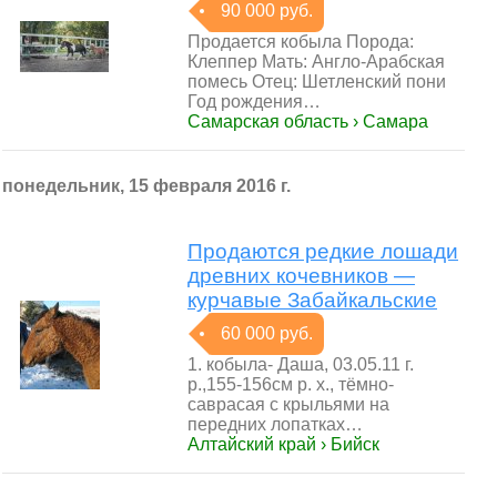
90 000 руб.
Продается кобыла Порода:
Клеппер Мать: Англо-Арабская
помесь Отец: Шетленский пони
Год рождения…
Самарская область › Самара
понедельник, 15 февраля 2016 г.
Продаются редкие лошади
древних кочевников —
курчавые Забайкальские
60 000 руб.
1. кобыла- Даша, 03.05.11 г.
р.,155-156см р. х., тёмно-
саврасая с крыльями на
передних лопатках…
Алтайский край › Бийск