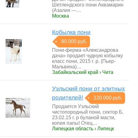
Шетлендского пони Аквамарин
(Азалия —…
Москва
Кобылка пони
80 000 руб.
Пони-ферма «Александрова
дача» продает чудную кобылку
класс пони, 2015 г. р. (Пьер-
Мальвина)…
Забайкальский край › Чита
Уэльский пони от элитных
родителей!
120 000 руб.
Продается Уэльский
чистопородный пони, сектор Б,
23.02.15 г. р буланой масти,
копия папы! Отец…
Липецкая область › Липецк