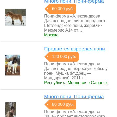
Много пони. Пони-ферма
60 000 руб.
Пони-ферма «Александрова
Дача» продает чистопородного
Шетлендского пони, жеребчик
Мермерис А14 от…
Москва
Продается взрослая пони
130 000 руб.
Пони-ферма «Александрова
Дача» продает взрослую кобылу
пони: Мушка (Мудрец —
Мандаринка), 2011 г…
Республика Мордовия › Саранск
Много пони. Пони-ферма
80 000 руб.
Пони-ферма «Александрова
Дача» продает чистопородного