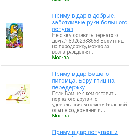
Приму в дар в добрые,
заботливые руки большого
попугая
Не с кем оставить пернатого
друга? 89262688658 Беру птиц
на передержку, можно за
вознаграждения…
Москва
Приму в дар Вашего
питомца. Беру птиц на
передержку.
Если Вам не с кем оставить
пернатого друга-я с
удовольствием помогу. Большой
опыт в содержании и…
Москва
Приму в дар попугаев и