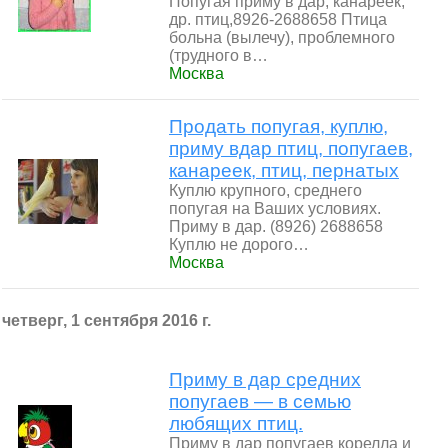
Попугая приму в дар, канареек,
др. птиц,8926-2688658 Птица
больна (вылечу), проблемного
(трудного в…
Москва
Продать попугая, куплю,
приму вдар птиц, попугаев,
канареек, птиц, пернатых
Куплю крупного, среднего
попугая на Ваших условиях.
Приму в дар. (8926) 2688658
Куплю не дорого…
Москва
четверг, 1 сентября 2016 г.
Приму в дар средних
попугаев — в семью
любящих птиц.
Приму в дар попугаев корелла и