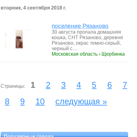
вторник, 4 сентября 2018 г.
поселение Рязаново
30 августа пропала домашняя
кошка, СНТ Рязаново, деревня
Рязаново, окрас темно-серый,
черный с…
Московская область › Щербинка
1
2
3
4
5
6
7
Страницы:
8
9
10
следующая »
Популярные города