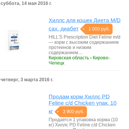
суббота, 14 мая 2016 г.
Хиллс для кошек Диета M/D
сах. диабет
1 000 руб.
HILL'S Prescription Diet Feline m/d
— корм с высоким содержанием
протеинов и низким
содержанием…
Кировская область › Кирово-
Чепецк
четверг, 3 марта 2016 г.
Продам корм Хиллс PD
Feline c/d Chicken упак. 10
кг
3 900 руб.
Продается 1 упаковка корма (10
кг) Хиллс PD Feline c/d Chicken