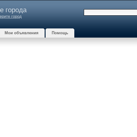
е города
ерите город
Мои объявления
Помощь