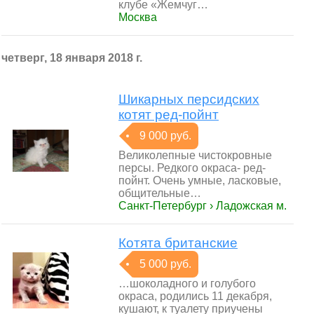
клубе «Жемчуг…
Москва
четверг, 18 января 2018 г.
Шикарных персидских
котят ред-пойнт
9 000 руб.
Великолепные чистокровные
персы. Редкого окраса- ред-
пойнт. Очень умные, ласковые,
общительные…
Санкт-Петербург › Ладожская м.
Котята британские
5 000 руб.
…шоколадного и голубого
окраса, родились 11 декабря,
кушают, к туалету приучены